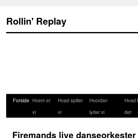
Rollin' Replay
Forside
Hvem er
Hvad spiller
Hvordan
Hvad 
Hop
vi
vi
lyder vi
det
til
indhold
Firemands live danseorkester